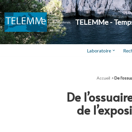
Aller
TELEMMe - Temps,
au
contenu
Laboratoire
Rec
Accueil
>
De l’ossu
De l’ossuaire
de l’expo