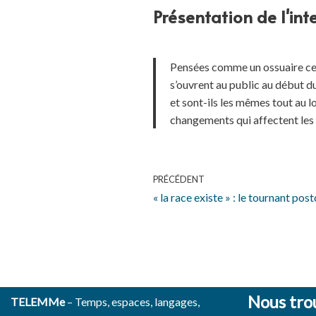
Présentation de l'int
Pensées comme un ossuaire cent
s’ouvrent au public au début du
et sont-ils les mêmes tout au l
changements qui affectent le
PRÉCÉDENT
« la race existe » : le tournant pos
Nous tro
TELEMMe
– Temps, espaces, langages,