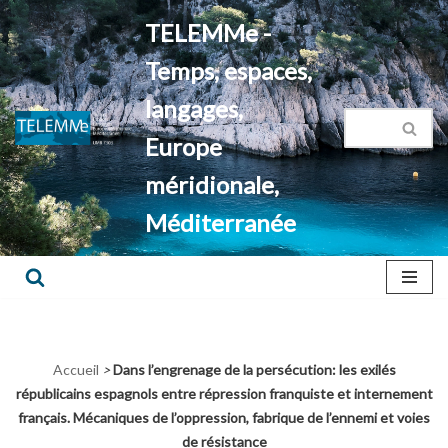
TELEMMe -
Aller
Temps, espaces,
au
contenu
langages,
Europe
méridionale,
Méditerranée
Accueil
>
Dans l’engrenage de la persécution: les exilés
républicains espagnols entre répression franquiste et internement
français. Mécaniques de l’oppression, fabrique de l’ennemi et voies
de résistance