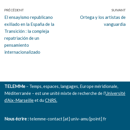
PRÉCÉDENT
SUIVANT
El ensayismo republicano
Ortega y los artistas de
exiliado en la España de la
vanguardia
Transición : la compleja
repatriación de un
pensamiento
internacionalizado
TELEMMe
– Temps, espaces, langages, Europe méridionale,
Méditerranée – est une unité mixte de recherche de l’
Université
d’Aix-Marseille
et du
CNRS.
Nous écrire :
telemme-contact [at] univ-amu [point] fr