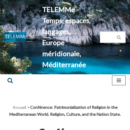
TELEMMe -
Aller
Temps, espaces,
au
contenu
langages,
Europe
méridionale,
Méditerranée
Accueil
>
Conférence: Patrimonialization of Religion in the
Mediterranean World. Religion, Culture, and the Nation State.