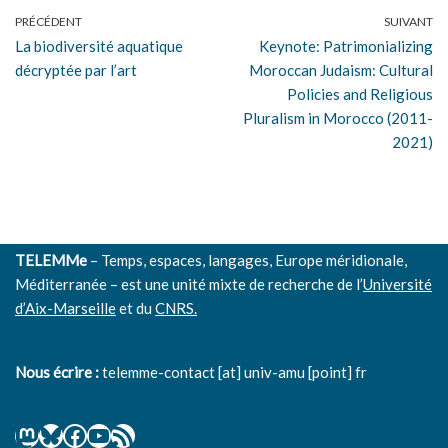
PRÉCÉDENT
SUIVANT
La biodiversité aquatique
Keynote: Patrimonializing
décryptée par l’art
Moroccan Judaism: Cultural
Policies and Religious
Pluralism in Morocco (2011-
2021)
TELEMMe
– Temps, espaces, langages, Europe méridionale,
Méditerranée – est une unité mixte de recherche de l’
Université
d’Aix-Marseille
et du
CNRS.
Nous écrire :
telemme-contact [at] univ-amu [point] fr