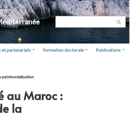
Méditerranée
 et partenariats
Formation doctorale
Publications
a patrimonialisation
é au Maroc :
de la