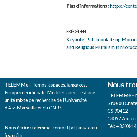
Plus d'informations :
https://cent
PRÉCÉDENT
Keynote: Patrimonializing Morocc
and Religious Pluralism in Moroc
Nous tro
TELEMMe
– Temps, espaces, langages,
Europe méridionale, Méditerranée – est une
TELEMMe –
unité mixte de recherche de l’
Université
5 rue du Chât
d’Aix-Marseille
et du
CNRS.
CS 90412
13097 Aix-en
Tél: +33(0)4 
Nous écrire :
telemme-contact [at] univ-amu
[point] fr