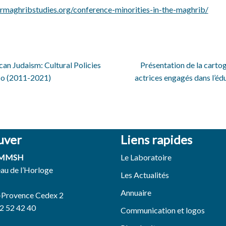
ermaghribstudies.org/conference-minorities-in-the-maghrib/
an Judaism: Cultural Policies
Présentation de la carto
co (2011-2021)
actrices engagés dans l’éd
uver
Liens rapides
 MMSH
Le Laboratoire
eau de l’Horloge
Les Actualités
Annuaire
-Provence Cedex 2
42 52 42 40
Communication et logos