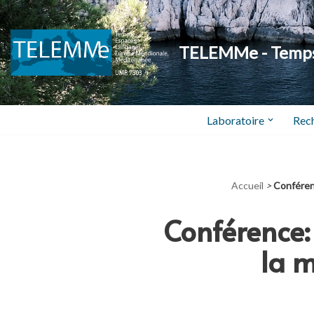
Aller
TELEMMe - Temps,
au
contenu
Laboratoire
Rec
Accueil
>
Conférenc
Conférence:
la m