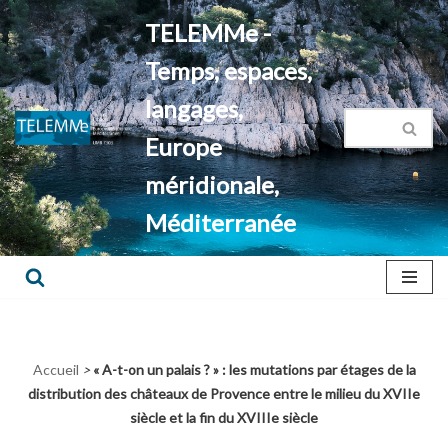
TELEMMe -
Aller
Temps, espaces,
au
contenu
langages,
Europe
méridionale,
Méditerranée
Accueil
>
« A-t-on un palais ? » : les mutations par étages de la
distribution des châteaux de Provence entre le milieu du XVIIe
siècle et la fin du XVIIIe siècle