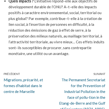
Quels
impacts
?
L’initiative répond
–
elle aux objectifs de
développement durable de l’ONU
?
A
–
t
–
elle des
impacts
positi
fs
à caractère environnemental, social, territorial ou
plus global
?
Par exemple, contribue
–
t
–
elle à la création de
lien social, à l’insertion de personnes en
difficulté, à la
réduction des émissions de gaz à effet de serre, à la
préservation des milieux
naturels, au maillage territorial, à
l’attractivité terri
toriale
, au vivre mieux
… Ces
effets
induits
sont
–
ils
susceptibles de procurer
, sans contrepartie
monétaire, une utilité ou
un
avantage.
PRÉCÉDENT
SUIVANT
Migrations, précarité, et
The Permanent Secretariat
formes d’habitat dans le
for the Prevention of
centre de Marseille
Industrial Pollution in the
face of pollu-tion in the
Etang-de-Berre and the Gulf