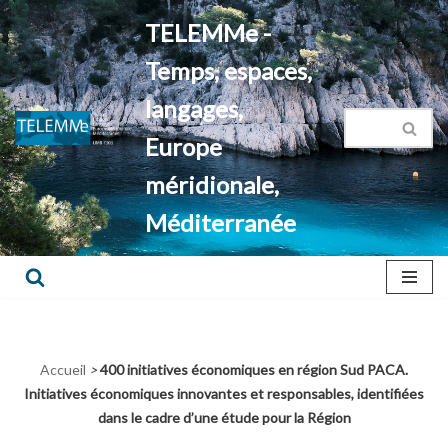
TELEMMe -
Aller
Temps, espaces,
au
contenu
langages,
Europe
méridionale,
Méditerranée
Accueil
>
400 initiatives économiques en région Sud PACA.
Initiatives économiques innovantes et responsables, identifiées
dans le cadre d’une étude pour la Région