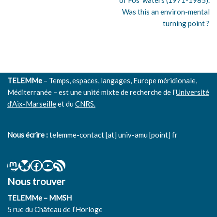
of Fos’ waters (1971-1985).
Was this an environ-mental
turning point ?
TELEMMe
– Temps, espaces, langages, Europe méridionale,
Méditerranée – est une unité mixte de recherche de l’
Université
d’Aix-Marseille
et du
CNRS.
Nous écrire :
telemme-contact [at] univ-amu [point] fr
Nous trouver
TELEMMe – MMSH
5 rue du Château de l’Horloge