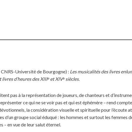
 CNRS-Université de Bourgogne) :
Les musicalités des livres enlu
 livres d’heures des XIIIᵉ et XIVᵉ siècles.
tent pas à la représentation de joueurs, de chanteurs et d’instrumen
représenter ce qui ne se voir pas et qui est éphémère – rend compt
évotionnels, la considération visuelle et spirituelle pour l’écoute at
es d’un groupe social éduqué : les hommes et surtout les femmes de
s – en vue de leur salut éternel.