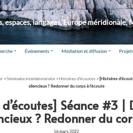
 espaces, langages, Europe méridionale, 
herche
Événements
Médiation et diffusion
Projets
nt
>
Séminaire interlaboratoire
>
Histoires d'écoutes
>
[Histoires d’écou
silencieux ? Redonner du corps à l’écoute
s d’écoutes] Séance #3 | 
ncieux ? Redonner du cor
16 mars 2022