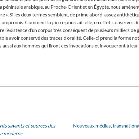
s la péninsule arabique, au Proche-Orient et en Égypte, nous amènent
daire ». Si les deux termes semblent, de prime abord, assez antithéti
compromis. Comment la pierre pourrait-elle, en effet, conserver de
re l’existence d’un corpus très conséquent de plusieurs milliers 
le avoir conservé des traces d’oralité. Celle-ci prend la forme n
is aussi aux hommes qui liront ces invocations et invoqueront à leur
rits savants et sources des
Nouveaux médias, transnationali
que moderne