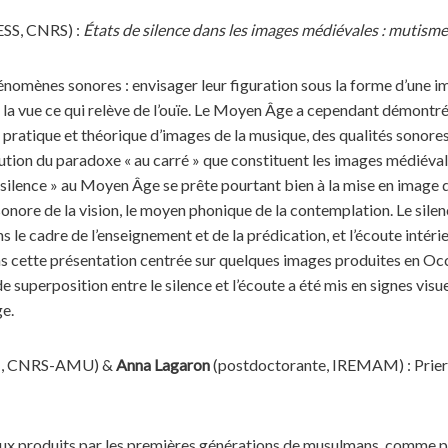
SS, CNRS) :
États de silence dans les images médiévales : mutismes
hénomènes sonores : envisager leur figuration sous la forme d’une 
r la vue ce qui relève de l’ouïe. Le Moyen Âge a cependant démontr
 pratique et théorique d’images de la musique, des qualités sonores,
ion du paradoxe « au carré » que constituent les images médiévales
 silence » au Moyen Âge se prête pourtant bien à la mise en image da
onore de la vision, le moyen phonique de la contemplation. Le silen
 le cadre de l’enseignement et de la prédication, et l’écoute intérie
s cette présentation centrée sur quelques images produites en Occide
e superposition entre le silence et l’écoute a été mis en signes visu
e.
, CNRS-AMU) &
Anna Lagaron
(postdoctorante, IREMAM) : Prier, r
x produits par les premières générations de musulmans, comme par 