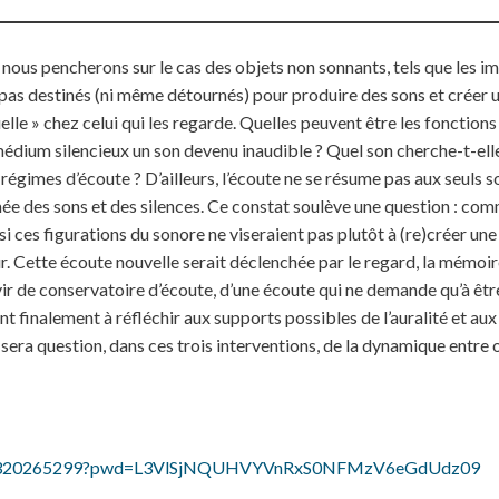
nous pencherons sur le cas des objets non sonnants, tels que les ima
as destinés (ni même détournés) pour produire des sons et créer u
tuelle » chez celui qui les regarde. Quelles peuvent être les fonction
médium silencieux un son devenu inaudible ? Quel son cherche-t-elle 
 régimes d’écoute ? D’ailleurs, l’écoute ne se résume pas aux seuls s
ée des sons et des silences. Ce constat soulève une question : com
si ces figurations du sonore ne viseraient pas plutôt à (re)créer un
 Cette écoute nouvelle serait déclenchée par le regard, la mémoire
rvir de conservatoire d’écoute, d’une écoute qui ne demande qu’à êt
finalement à réfléchir aux supports possibles de l’auralité et aux
 sera question, dans ces trois interventions, de la dynamique entre o
/j/83320265299?pwd=L3VlSjNQUHVYVnRxS0NFMzV6eGdUdz09