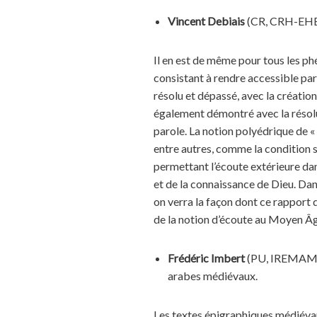
Vincent Debiais
(CR, CRH-EHE
Il en est de même pour tous les p
consistant à rendre accessible pa
résolu et dépassé, avec la création
également démontré avec la résolut
parole. La notion polyédrique de «
entre autres, comme la condition s
permettant l’écoute extérieure dans
et de la connaissance de Dieu. Dan
on verra la façon dont ce rapport d
de la notion d’écoute au Moyen Âg
Frédéric Imbert
(PU, IREMAM
arabes médiévaux.
Les textes épigraphiques médiévau