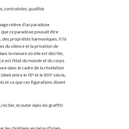
, contraintes, qualités
image relève d’un paradoxe
é que ce paradoxe pouvait être
 des propriétés harmoniques. Il l’a
 du silence et la privation de
ns la mesure où elle est décrite,
ce est l’état du monde et du corps
ure dans le cadre de la révélation
nt entre le IXᵉ et le XIIIᵉ siècle,
els et ce que ces figurations disent
éciter, écouter dans les graffiti
les chrétiens en terre d’Islam,