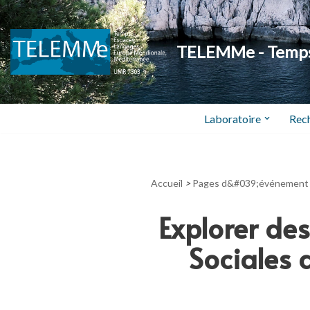
Aller
TELEMMe - Temps,
au
contenu
Laboratoire
Rec
Accueil
>
Pages d&#039;événement
Explorer de
Sociales 