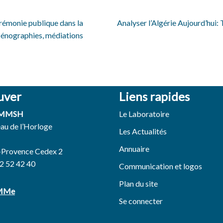
érémonie publique dans la
Analyser l’Algérie Aujourd’hui:
cénographies, médiations
uver
Liens rapides
 MMSH
Le Laboratoire
eau de l’Horloge
Les Actualités
Annuaire
-Provence Cedex 2
42 52 42 40
Communication et logos
Plan du site
EMMe
Se connecter