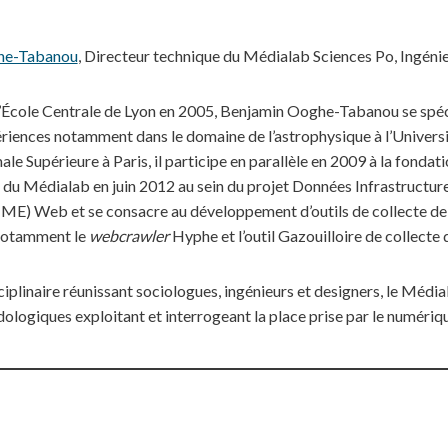
he-Tabanou
, Directeur technique du Médialab Sciences Po, Ingéni
l’École Centrale de Lyon en 2005, Benjamin Ooghe-Tabanou se spéc
ériences notamment dans le domaine de l’astrophysique à l’Univer
le Supérieure à Paris, il participe en parallèle en 2009 à la fondat
uipe du Médialab en juin 2012 au sein du projet Données Infrastruct
ME) Web et se consacre au développement d’outils de collecte de 
 notamment le
webcrawler
Hyphe et l’outil Gazouilloire de collecte
iplinaire réunissant sociologues, ingénieurs et designers, le Méd
logiques exploitant et interrogeant la place prise par le numériqu