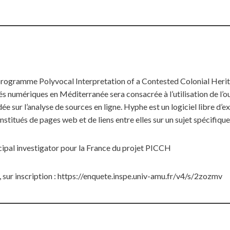
programme Polyvocal Interpretation of a Contested Colonial Herit
tés numériques en Méditerranée sera consacrée à l’utilisation de l’o
ée sur l’analyse de sources en ligne. Hyphe est un logiciel libre d
stitués de pages web et de liens entre elles sur un sujet spécifique
cipal investigator pour la France du projet PICCH
 sur inscription : https://enquete.inspe.univ-amu.fr/v4/s/2zozmv