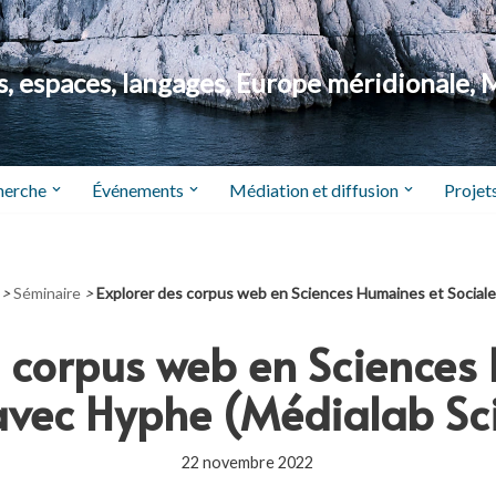
 espaces, langages, Europe méridionale, 
herche
Événements
Médiation et diffusion
Projets
>
Séminaire
>
Explorer des corpus web en Sciences Humaines et Social
s corpus web en Sciences
avec Hyphe (Médialab Sc
22 novembre 2022