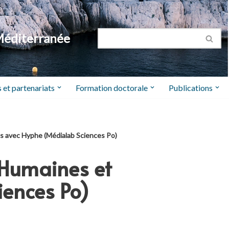
Méditerranée
 et partenariats
Formation doctorale
Publications
es avec Hyphe (Médialab Sciences Po)
 Humaines et
iences Po)