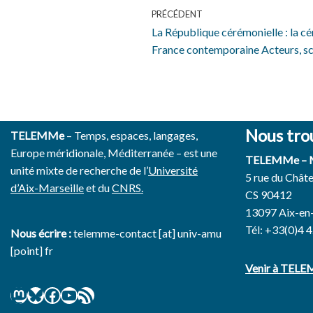
PRÉCÉDENT
La République cérémonielle : la c
France contemporaine Acteurs, s
Nous tro
TELEMMe
– Temps, espaces, langages,
Europe méridionale, Méditerranée – est une
TELEMMe –
unité mixte de recherche de l’
Université
5 rue du Chât
d’Aix-Marseille
et du
CNRS.
CS 90412
13097 Aix-en
Tél: +33(0)4 
Nous écrire :
telemme-contact [at] univ-amu
[point] fr
Venir à TEL