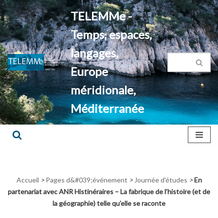
TELEMMe -
Aller
Temps, espaces,
au
contenu
langages,
Europe
méridionale,
Méditerranée
Accueil
>
Pages d&#039;événement
>
Journée d'études
>
En
partenariat avec ANR Histinéraires – La fabrique de l’histoire (et de
la géographie) telle qu’elle se raconte