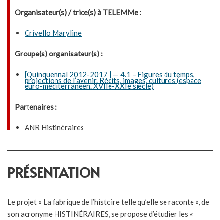
Organisateur(s) / trice(s) à TELEMMe :
Crivello Maryline
Groupe(s) organisateur(s) :
[Quinquennal 2012-2017 ] — 4.1 – Figures du temps,
projections de l’avenir. Récits, images, cultures (espace
euro-méditerranéen. XVIIe-XXIe siècle)
Partenaires :
ANR Histinéraires
PRÉSENTATION
Le projet « La fabrique de l’histoire telle qu’elle se raconte », de
son acronyme HISTINÉRAIRES, se propose d’étudier les «