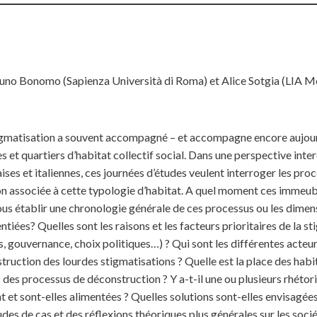
runo Bonomo (Sapienza Università di Roma) et Alice Sotgia (LIA 
tigmatisation a souvent accompagné – et accompagne encore aujourd
et quartiers d’habitat collectif social. Dans une perspective inter
ises et italiennes, ces journées d’études veulent interroger les pro
on associée à cette typologie d’habitat. A quel moment ces immeu
ous établir une chronologie générale de ces processus ou les dimens
tiées? Quelles sont les raisons et les facteurs prioritaires de la s
s, gouvernance, choix politiques…) ? Qui sont les différentes acteu
truction des lourdes stigmatisations ? Quelle est la place des habi
 des processus de déconstruction ? Y a-t-il une ou plusieurs rhétori
 et sont-elles alimentées ? Quelles solutions sont-elles envisagée
des de cas et des réflexions théoriques plus générales sur les sociét