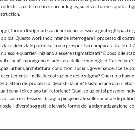
t réfléchir aux différentes chronologies, sujets et formes que la st
struction.
oggi, forme di stigmatizzazione hanno spesso segnato gli spazi e g
 pubblica. Questo workshop intende interrogare il processo di costr
izia residenziale pubblica in una prospettiva comparata tra le città 
plessi e quartieri iniziano a essere stigmatizzati? È possibile stab
nali e locali impongono di adottare delle cronologie differenziate? Q
pazi urbani, architettura, condizioni sociali, governance, scelte pol
ù recentemente – nella decostruzione dello stigma? Che ruolo hanno 
e di attori dei processi di decostruzione? Esistono una o più reto
li canali circolano tali retoriche? Quali soluzioni si possono indi
di caso e riflessioni di taglio più generale sulle società e le polit
ogie, i diversi soggetti e le varie forme della stigmatizzazione, così