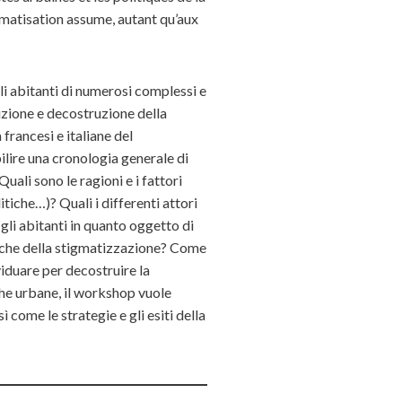
igmatisation assume, autant qu’aux
li abitanti di numerosi complessi e
uzione e decostruzione della
francesi e italiane
del
ilire una cronologia generale di
uali sono le ragioni e i fattori
itiche…)? Quali i differenti attori
gli abitanti in quanto oggetto di
riche della stigmatizzazione? Come
viduare per decostruire la
iche urbane, il workshop vuole
 come le strategie e gli esiti della