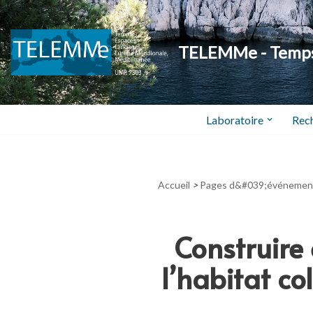
Aller
TELEMMe - Temps,
au
contenu
Laboratoire
Rec
Accueil
>
Pages d&#039;événemen
Construire 
l’habitat col