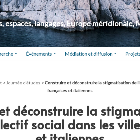
 espaces, langages, Europe méridionale, 
herche
Événements
Médiation et diffusion
Projets
t
>
Journée d'études
>
Construire et déconstruire la stigmatisation de l’ha
françaises et italiennes
et déconstruire la stigm
lectif social dans les vil
et italiennes